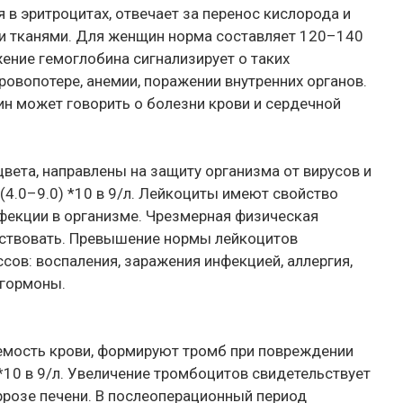
 в эритроцитах, отвечает за перенос кислорода и
 и тканями. Для женщин норма составляет 120–140
жение гемоглобина сигнализирует о таких
овопотере, анемии, поражении внутренних органов.
н может говорить о болезни крови и сердечной
цвета, направлены на защиту организма от вирусов и
(4.0–9.0) *10 в 9/л. Лейкоциты имеют свойство
фекции в организме. Чрезмерная физическая
йствовать. Превышение нормы лейкоцитов
ссов: воспаления, заражения инфекцией, аллергия,
 гормоны.
мость крови, формируют тромб при повреждении
*10 в 9/л. Увеличение тромбоцитов свидетельствует
ррозе печени. В послеоперационный период