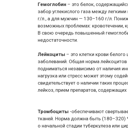
Гемоглобин
– это белок, содержащийся
забор углекислого газа между легкими
г/л., а для мужчин — 130–160 г/л. Пони
возможных проблемах: кровотечении, кр
В свою очередь повышенный гемоглоби
недостаточности.
Лейкоциты
– это клетки крови белого 
заболеваний. Общая норма лейкоцитов 
подниматься независимо от наличия ин
нагрузка или стресс может этому соде
свидетельствует о наличии таких проце
лейкоз, прием препаратов, содержащих
Тромбоциты
-обеспечивают свертывае
тканей. Норма должна быть (180–320) 
о начальной стадии туберкулеза или ци