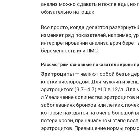
анализ можно сдавать и после еды, но
обязательно натощак.
Все просто, когда делается развернутый
изменяет ряд показателей, например, у
интерпретировании анализа врач берет 
беременность или ПМС.
Рассмотрим основные показатели крови п
Эритроциты
— являют собой безъядер
клетки кислородом. Для мужчин и жен
эритроцитов: (3.7–4.7) *10 в 12/л. Для
л.Увеличение количества эритроцитов н
заболеваниях бронхов или легких, поче
которые находятся на очень большой вы
потери крови, при начальном этапе вос
эритроцитов. Превышение нормы гормо