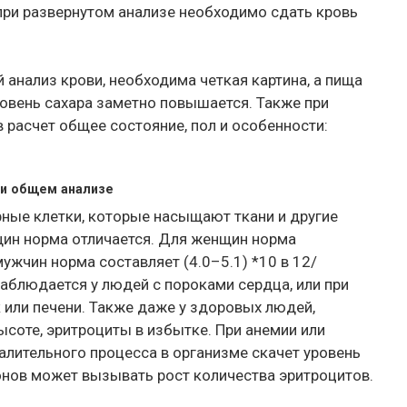
 при развернутом анализе необходимо сдать кровь
 анализ крови, необходима четкая картина, а пища
ровень сахара заметно повышается. Также при
в расчет общее состояние, пол и особенности:
ри общем анализе
ные клетки, которые насыщают ткани и другие
щин норма отличается. Для женщин норма
 мужчин норма составляет (4.0–5.1) *10 в 12/
аблюдается у людей с пороками сердца, или при
к или печени. Также даже у здоровых людей,
соте, эритроциты в избытке. При анемии или
палительного процесса в организме скачет уровень
нов может вызывать рост количества эритроцитов.