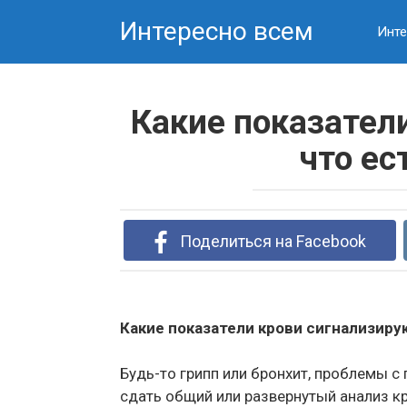
Skip
Интересно всем
to
Инте
content
Какие показател
что ес
Поделиться на Facebook
Какие показатели крови сигнализирую
Будь-то грипп или бронхит, проблемы 
сдать общий или развернутый анализ к