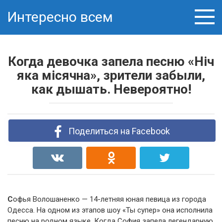
Skip
Интересно всем
to
content
Когда девочка запела песню «Нiч
яка мiсячна», зрители забыли,
как дышать. Невероятно!
Поделиться на Facebook
С
офья Волошаненко — 14-летняя юная певица из города
Одесса. На одном из этапов шоу «Ты супер» она исполнила
песню на родном языке. Когда София запела легендарную