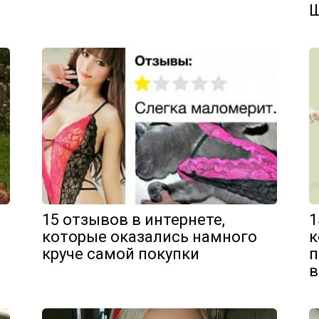
Ш
15 отзывов в интернете,
1
которые оказались намного
к
круче самой покупки
п
в