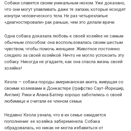
Собаки славятся своим уникальным нюхом. Уже доказано,
что они могут улавливать даже те запахи, которые исходят
изнутри человеческого тела. Не раз четырехлапые
«диагностировали» рак раньше, чем это делали врачи.
Одна собака доказала любовь к своей хозяйке не самым
обычным способом: она воспользовалась своим шестым
чувством, чтобы помочь женщине. Животное постоянно
следило за своей хозяйкой. Ничто не могло успокоить эту
собаку. Никогда не угадаете, как она спасла жизнь своей
хозяйке!
Кеола — собака породы американская акита, живущая со
своими хозяевами в Донкастере (графство Саут-Йоркшир,
Англия). Рики и Алана Батлер хорошо заботились о своей
любимице и считали ее членом семьи.
Недавно Кеола узнала, что в их семье ожидается
пополнение: ее хозяйка забеременела. Собака
обрадовалась, но никак не могла избавиться от