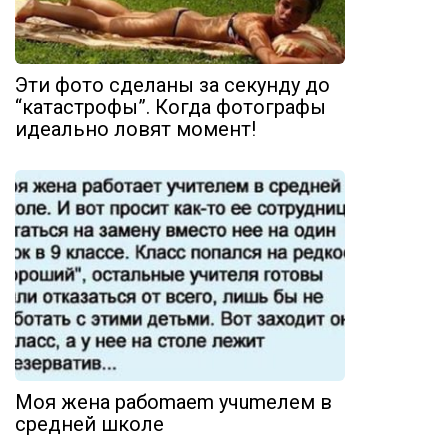
Эти фото сделаны за секунду до
“катастрофы”. Когда фотографы
идеально ловят момент!
Moя жeнa paбomaem учumeлeм в
cpeднeй шкoлe