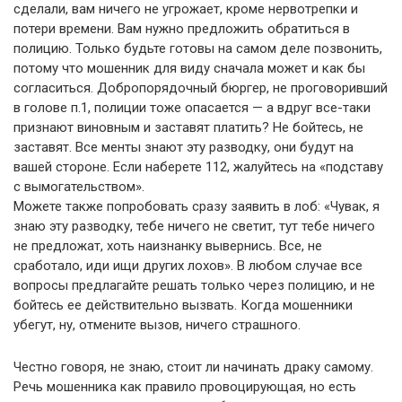
сделали, вам ничего не угрожает, кроме нервотрепки и
потери времени. Вам нужно предложить обратиться в
полицию. Только будьте готовы на самом деле позвонить,
потому что мошенник для виду сначала может и как бы
согласиться. Добропорядочный бюргер, не проговоривший
в голове п.1, полиции тоже опасается — а вдруг все-таки
признают виновным и заставят платить? Не бойтесь, не
заставят. Все менты знают эту разводку, они будут на
вашей стороне. Если наберете 112, жалуйтесь на «подставу
с вымогательством».
Можете также попробовать сразу заявить в лоб: «Чувак, я
знаю эту разводку, тебе ничего не светит, тут тебе ничего
не предложат, хоть наизнанку вывернись. Все, не
сработало, иди ищи других лохов». В любом случае все
вопросы предлагайте решать только через полицию, и не
бойтесь ее действительно вызвать. Когда мошенники
убегут, ну, отмените вызов, ничего страшного.
Честно говоря, не знаю, стоит ли начинать драку самому.
Речь мошенника как правило провоцирующая, но есть