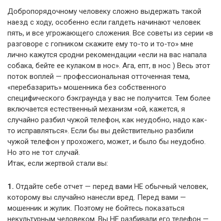
Добропорядочному человеку сложно выдержать такой
наезд с ходу, особенно если галдеть начинают человек
пять, и все угрожающего сложения. Все советы из серии «в
разговоре с гопником скажите ему то-то и то-то» мне
лично кажутся сродни рекомендации «если на вас напала
собака, бейте ее кулаком в нос». Ага, епт, в нос ) Весь этот
поток воплей — профессиональная отточенная тема,
«перебазарить» мошенника без собственного
специфического бэкграунда у вас не получится. Тем более
включается естественный механизм «ой, кажется, я
случайно разбил чужой телефон, как неудобно, надо как-
то исправляться». Если бы вы действительно разбили
чужой телефон у прохожего, может, и было бы неудобно.
Но это не тот случай.
Итак, если жертвой стали вы:
1.
Отдайте себе отчет — перед вами НЕ обычный человек,
которому вы случайно нанесли вред. Перед вами —
мошенник и жулик. Поэтому не бойтесь показаться
некультурным человеком. Вы НЕ разбивали его телефон —