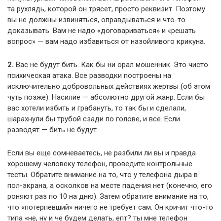
та рухлядь, которой он трясет, просто реквизит. Поэтому
вы не должны извиняться, оправдываться и что-то
доказывать. Вам не надо «договариваться» и «решать
вопрос» — вам надо избавиться от назойливого крикуна.
2.
Вас не будут бить. Как бы ни орал мошенник. Это чисто
психическая атака. Все разводки построены на
исключительно добровольных действиях жертвы (об этом
чуть позже). Насилие — абсолютно другой жанр. Если бы
вас хотели избить и грабануть, то так бы и сделали,
шарахнули бы трубой сзади по голове, и все. Если
разводят — бить не будут.
Если вы еще сомневаетесь, не разбили ли вы и правда
хорошему человеку телефон, проведите контрольные
тесты. Обратите внимание на то, что у телефона дыра в
пол-экрана, а осколков на месте падения нет (конечно, его
роняют раз по 10 на дню). Затем обратите внимание на то,
что «потерпевший» ничего не требует сам. Он кричит что-то
типа «не, ну и че будем делать, епт? ты мне телефон